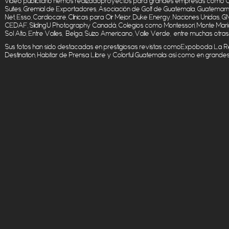
video
publicitario
hemos
realizado
proyectos
para
grandes
empresas
como
Suites, Gremial de
Exportadores
,
Asociación
de Golf de Guatemala,
Guatemar
Net,
Esso
,
Cardiocare
,
Clínicas
para
Oir
Mejor
,
Duke Energy,
Naciones
Unidas
, G
CEDAF,
Sliding’U
Photography
Canadá
,
Colegios
como
Montessori, Monte
Marí
Sol
Alto, Entre
Valles
,
Belga
,
Suizo
Americano, Valle Verde, entre
muchas
otras
Sus
fotos
han
sido
destacadas
en
prestigiosas
revistas
como
Expoboda
La
R
Destination,
Habitar
de
Prensa
Libre
y Colorful Guatemala;
así
como
en
grande