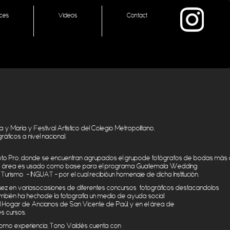
aces
Videos
Contact
a y
María
y Festival
Artístico
del
Colegio
Metropolitano
.
gráficos
a
nivel
nacional
.
oto
Pro,
donde
se
encuentran
agrupados
el
grupo
de
fotógrafos
de
bodas
más
a
área
es
usado
como
base
para
el
programa
Guatemala Wedding
Turismo
– INGUAT –
por
el
cua
l
recibió
un
homenaje
de
dicha
I
nstitución
.
uez
en
varias
ocasiones
de
diferentes
concursos
fotográficos
destacando
los
mbién
h
a
hecho
de la
fotografía
un
medio
de
ayuda
social
l
Hogar
de
Ancianos
de San Vicente de
Paúl
, y en el
área
de
es
cursos
.
omo
experiencia
,
Tono
Valdés
cuenta
con