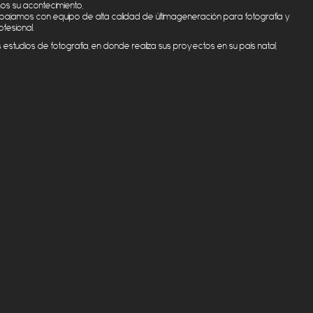
mos
su
acontecimiento
,
abajamos
con
equipo
de
alta
calidad
de
última
generación
para
fotografía
y
ofesional
.
s
estudios
de
fotografía
, en
donde
realiza
sus
proyectos
en
su
país
natal,