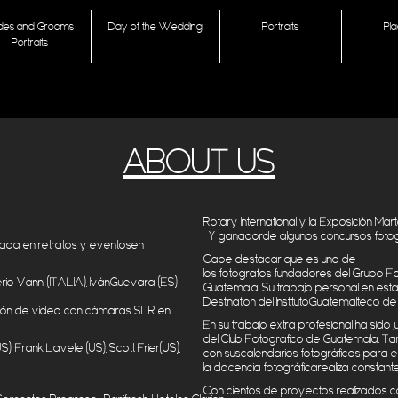
ides and Grooms
Day of the Wedding
Portraits
Pl
Portraits
ABOUT US
Rotary Internationa
l y la
Exposición
Mart
Y
ganador
de
algunos
concursos
foto
cada
en
retratos
y
eventos
en
Cabe
destacar
que
es
uno
de
los
fotógrafos
fundadores
del
Grupo
F
rio
Vanni
(ITALIA),
Iván
Guevara (ES
)
Guatemala.
Su
trabajo
personal en
est
Destination del
Instituto
Guatemalteco
de
ión
de video
con
cámaras
SLR
en
En
su
trabajo
extra
profesional
h
a
sido
j
del Club
Fotográfico
de Guatemala.
Ta
US), Frank Lavelle (US), Scott
Frier
(US),
con
sus
calendarios
fotográficos
para
e
la
docencia
fotográfica
realiza
constant
Con
cientos
de
proyectos
realizados
c