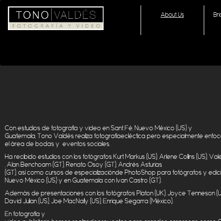
About Us
Br
Con
estudios
de
fotografía
y video en
Sant
Fé
, Nuevo México (US) y
Guatemala,
Tono
Valdés
realiza
fotografía
ecléctica
pero
especialmente
enfo
el
área
de
bodas
y
eventos
sociales
.
Ha
recibido
estudios
con los
fotógrafos
Kurt Markus (US), Arlene Collins (US),
Vale
,
Alan
Benchoam
(GT),
Renato
Osoy
(GT), Andrés Asturias
(GT),
así
como
cursos
de
especialización
de
PhotoShop
para
fotógrafos
y
edic
Nuevo México (US) y en Guatema
la con Ivan Castro (GT).
Además
de
presentaciones
con los
fotógrafos
Platon
(UK), Joyce
Tenneson
(
David Julian (US),
Joe
MacNally
(US), Enrique
Segarra
(México).
En
fotografía
y